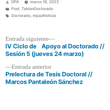
Publicado
DPA
marzo 19, 2022
por
Publicado
Post
,
TablonDoctorado
en
Etiquetas:
Doctorado
,
mpaaNoticia
Entrada
Entrada siguiente
siguiente:
IV Ciclo de Apoyo al Doctorado //
Navegación
Sesión 5 (jueves 24 marzo)
de
Entrada
Entrada anterior
entradas
anterior:
Prelectura de Tesis Doctoral //
Marcos Pantaleón Sánchez