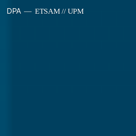
Saltar
DPA
ETSAM // UPM
al
contenido