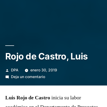
Rojo de Castro, Luis
Publicado
DPA
enero 30, 2019
por
en
Deja un comentario
Rojo
de
Luis Rojo de Castro
Castro,
inicia su labor
Luis