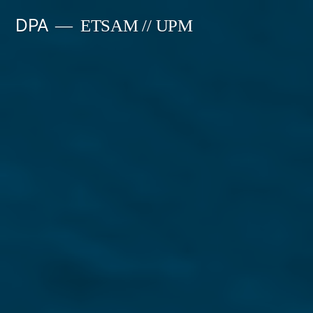
Saltar
DPA
ETSAM // UPM
al
contenido