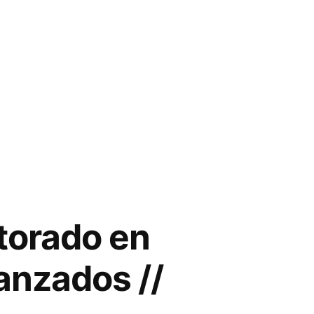
torado en
anzados //