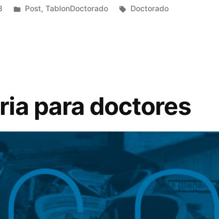
Publicado
Etiquetas:
3
Post
,
TablonDoctorado
Doctorado
en
ia para doctores