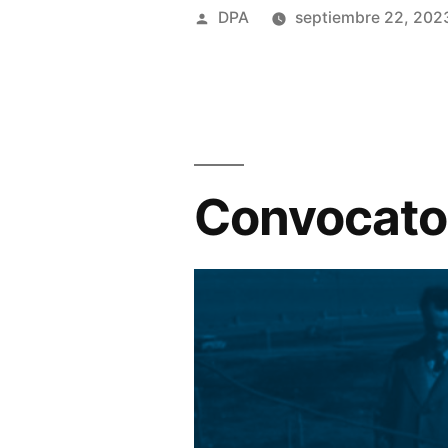
Publicado
DPA
septiembre 22, 202
por
Convocator