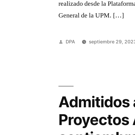
realizado desde la Platafor
General de la UPM. […]
Publicado
DPA
septiembre 29, 202
por
Admitidos 
Proyectos 