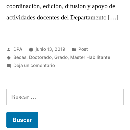
coordinación, edición, difusión y apoyo de
actividades docentes del Departamento […]
Publicado
Publicado
DPA
junio 13, 2019
Post
por
Etiquetas:
en
Becas
,
Doctorado
,
Grado
,
Máster Habilitante
en
Deja un comentario
Convocatoria
becas
DPA
Buscar:
|
Doctorado