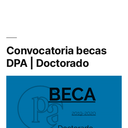
Convocatoria
becas
DPA
//
MPAA
Convocatoria becas
DPA | Doctorado