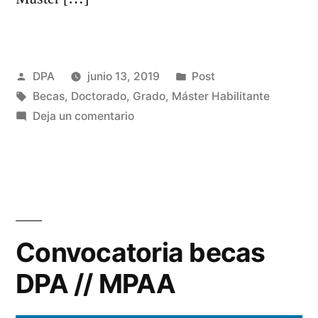
Publicado
Publicado
DPA
junio 13, 2019
Post
por
Etiquetas:
en
Becas
,
Doctorado
,
Grado
,
Máster Habilitante
en
Deja un comentario
Convocatoria
becas
DPA
|
Máster
Habilitante
Convocatoria becas
DPA // MPAA