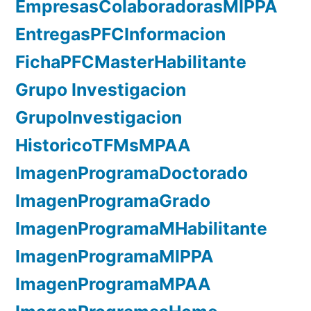
EmpresasColaboradorasMIPPA
EntregasPFCInformacion
FichaPFCMasterHabilitante
Grupo Investigacion
GrupoInvestigacion
HistoricoTFMsMPAA
ImagenProgramaDoctorado
ImagenProgramaGrado
ImagenProgramaMHabilitante
ImagenProgramaMIPPA
ImagenProgramaMPAA