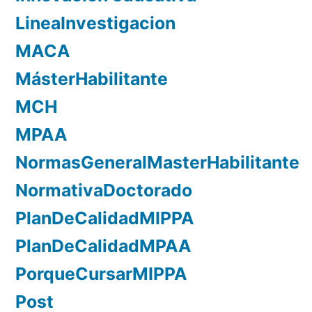
LineaInvestigacion
MACA
MásterHabilitante
MCH
MPAA
NormasGeneralMasterHabilitante
NormativaDoctorado
PlanDeCalidadMIPPA
PlanDeCalidadMPAA
PorqueCursarMIPPA
Post