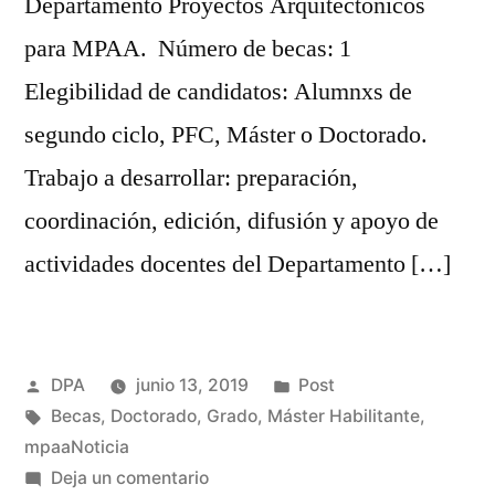
Departamento Proyectos Arquitectónicos
para MPAA. Número de becas: 1
Elegibilidad de candidatos: Alumnxs de
segundo ciclo, PFC, Máster o Doctorado.
Trabajo a desarrollar: preparación,
coordinación, edición, difusión y apoyo de
actividades docentes del Departamento […]
Publicado
Publicado
DPA
junio 13, 2019
Post
por
Etiquetas:
en
Becas
,
Doctorado
,
Grado
,
Máster Habilitante
,
mpaaNoticia
en
Deja un comentario