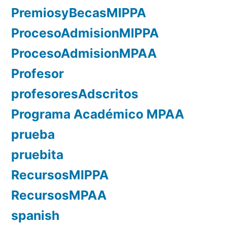
PremiosyBecasMIPPA
ProcesoAdmisionMIPPA
ProcesoAdmisionMPAA
Profesor
profesoresAdscritos
Programa Académico MPAA
prueba
pruebita
RecursosMIPPA
RecursosMPAA
spanish