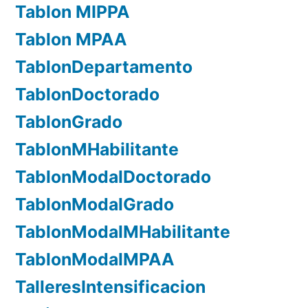
Tablon MIPPA
Tablon MPAA
TablonDepartamento
TablonDoctorado
TablonGrado
TablonMHabilitante
TablonModalDoctorado
TablonModalGrado
TablonModalMHabilitante
TablonModalMPAA
TalleresIntensificacion