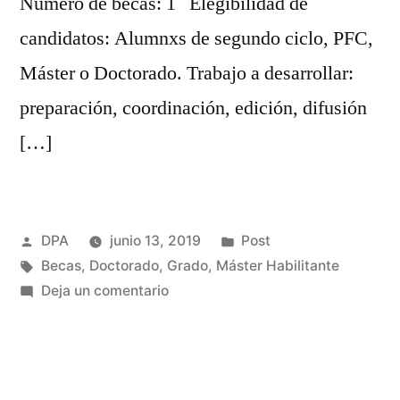
Número de becas: 1 Elegibilidad de
candidatos: Alumnxs de segundo ciclo, PFC,
Máster o Doctorado. Trabajo a desarrollar:
preparación, coordinación, edición, difusión
[…]
Publicado
Publicado
DPA
junio 13, 2019
Post
por
Etiquetas:
en
Becas
,
Doctorado
,
Grado
,
Máster Habilitante
en
Deja un comentario
Convocatoria
becas
DPA
|