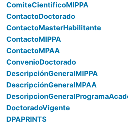
ComiteCientificoMIPPA
ContactoDoctorado
ContactoMasterHabilitante
ContactoMIPPA
ContactoMPAA
ConvenioDoctorado
DescripciónGeneralMIPPA
DescripciónGeneralMPAA
DescripcionGeneralProgramaAca
DoctoradoVigente
DPAPRINTS