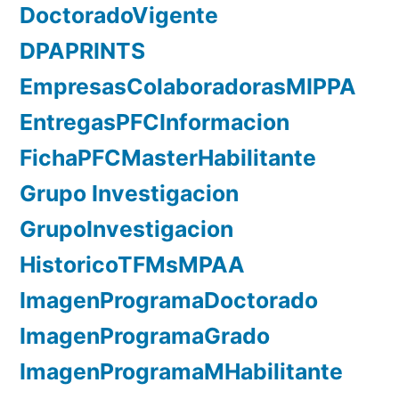
DoctoradoVigente
DPAPRINTS
EmpresasColaboradorasMIPPA
EntregasPFCInformacion
FichaPFCMasterHabilitante
Grupo Investigacion
GrupoInvestigacion
HistoricoTFMsMPAA
ImagenProgramaDoctorado
ImagenProgramaGrado
ImagenProgramaMHabilitante