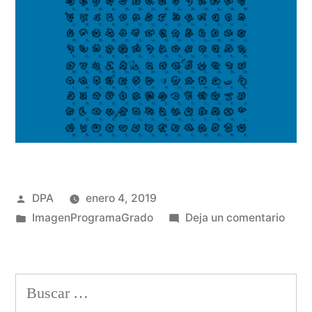
Publicado
DPA
enero 4, 2019
por
Publicado
en
ImagenProgramaGrado
Deja un comentario
en
Imag
Buscar: