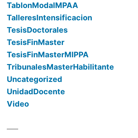
TablonModalMPAA
TalleresIntensificacion
TesisDoctorales
TesisFinMaster
TesisFinMasterMIPPA
TribunalesMasterHabilitante
Uncategorized
UnidadDocente
Video