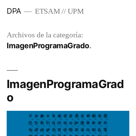
Saltar
DPA
ETSAM // UPM
al
contenido
Archivos de la categoría:
ImagenProgramaGrado
ImagenProgramaGrad
o