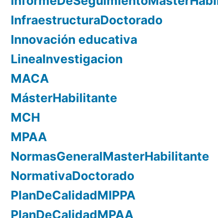
InformeDeSeguimientoMasterHabil
InfraestructuraDoctorado
Innovación educativa
LineaInvestigacion
MACA
MásterHabilitante
MCH
MPAA
NormasGeneralMasterHabilitante
NormativaDoctorado
PlanDeCalidadMIPPA
PlanDeCalidadMPAA