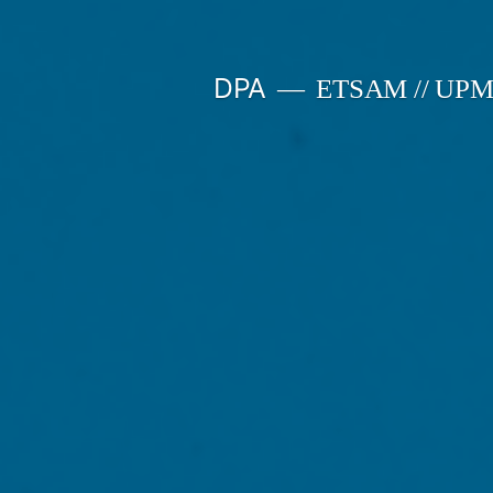
Saltar
al
DPA
ETSAM // UP
contenido