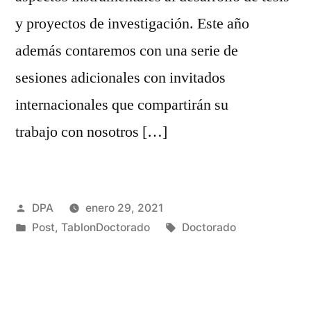
y proyectos de investigación. Este año
además contaremos con una serie de
sesiones adicionales con invitados
internacionales que compartirán su
trabajo con nosotros […]
Publicado
DPA
enero 29, 2021
por
Publicado
Etiquetas:
Post
,
TablonDoctorado
Doctorado
en