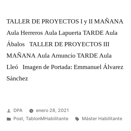
TALLER DE PROYECTOS I y II MAÑANA
Aula Herreros Aula Lapuerta TARDE Aula
Ábalos TALLER DE PROYECTOS III
MAÑANA Aula Arnuncio TARDE Aula
Lleó Imagen de Portada: Emmanuel Álvarez
Sánchez
Publicado
DPA
enero 28, 2021
por
Publicado
Etiquetas:
Post
,
TablonMHabilitante
Máster Habilitante
en