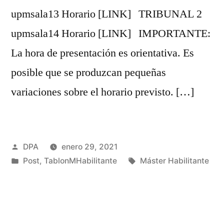
upmsala13 Horario [LINK] TRIBUNAL 2
upmsala14 Horario [LINK] IMPORTANTE:
La hora de presentación es orientativa. Es
posible que se produzcan pequeñas
variaciones sobre el horario previsto. […]
Publicado
DPA
enero 29, 2021
por
Publicado
Etiquetas:
Post
,
TablonMHabilitante
Máster Habilitante
en