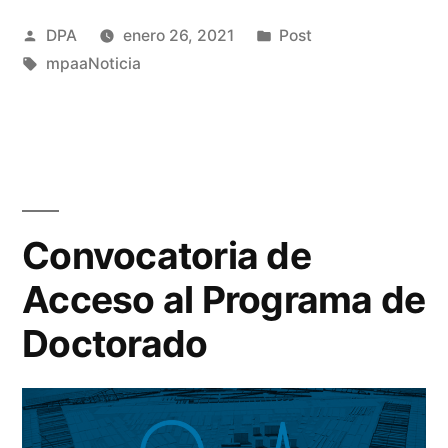
Publicado
Publicado
DPA
enero 26, 2021
Post
por
Etiquetas:
en
mpaaNoticia
Convocatoria de
Acceso al Programa de
Doctorado