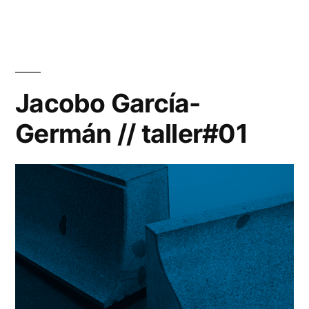
Jacobo García-
Germán // taller#01