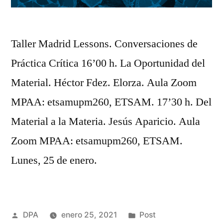
Taller Madrid Lessons. Conversaciones de
Práctica Crítica 16’00 h. La Oportunidad del
Material. Héctor Fdez. Elorza. Aula Zoom
MPAA: etsamupm260, ETSAM. 17’30 h. Del
Material a la Materia. Jesús Aparicio. Aula
Zoom MPAA: etsamupm260, ETSAM.
Lunes, 25 de enero.
Publicado
Publicado
DPA
enero 25, 2021
Post