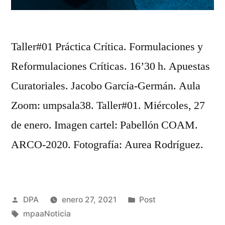
Taller#01 Práctica Crítica. Formulaciones y
Reformulaciones Críticas. 16’30 h. Apuestas
Curatoriales. Jacobo García-Germán. Aula
Zoom: umpsala38. Taller#01. Miércoles, 27
de enero. Imagen cartel: Pabellón COAM.
ARCO-2020. Fotografía: Aurea Rodríguez.
Publicado
Publicado
DPA
enero 27, 2021
Post
por
Etiquetas:
en
mpaaNoticia