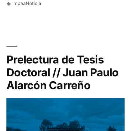
por
Etiquetas:
en
mpaaNoticia
Prelectura de Tesis
Doctoral // Juan Paulo
Alarcón Carreño