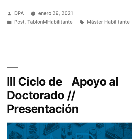
Publicado
DPA
enero 29, 2021
por
Publicado
Etiquetas:
Post
,
TablonMHabilitante
Máster Habilitante
en
III Ciclo de Apoyo al
Doctorado //
Presentación