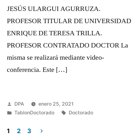
JESÚS ULARGUI AGURRUZA.
PROFESOR TITULAR DE UNIVERSIDAD
ENRIQUE DE TERESA TRILLA.
PROFESOR CONTRATADO DOCTOR La
misma se realizará mediante video-
conferencia. Este […]
Publicado
DPA
enero 25, 2021
por
Publicado
Etiquetas:
TablonDoctorado
Doctorado
en
1
2
3