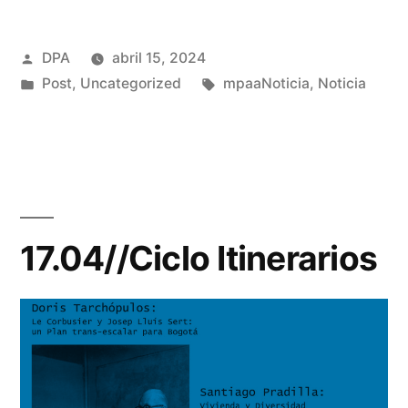
Publicado
DPA
abril 15, 2024
por
Publicado
Etiquetas:
Post
,
Uncategorized
mpaaNoticia
,
Noticia
en
17.04//Ciclo Itinerarios