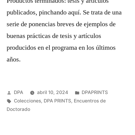
Productos terminados: tesis y artículos
publicados, pinchando aquí. Se trata de una
serie de ponencias breves de ejemplos de
buenas prácticas de tesis y artículos
producidos en el programa en los últimos
años.
Publicado
Publicado
DPA
abril 10, 2024
DPAPRINTS
por
Etiquetas:
en
Colecciones
,
DPA PRINTS
,
Encuentros de
Doctorado