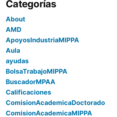
Categorías
About
AMD
ApoyosIndustriaMIPPA
Aula
ayudas
BolsaTrabajoMIPPA
BuscadorMPAA
Calificaciones
ComisionAcademicaDoctorado
ComisionAcademicaMIPPA