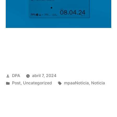
Publicado
DPA
abril 7, 2024
por
Publicado
Etiquetas:
Post
,
Uncategorized
mpaaNoticia
,
Noticia
en