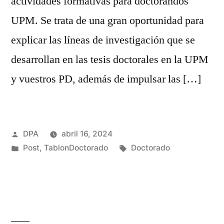
actividades formativas para doctorandos
UPM. Se trata de una gran oportunidad para
explicar las líneas de investigación que se
desarrollan en las tesis doctorales en la UPM
y vuestros PD, además de impulsar las […]
Publicado
DPA
abril 16, 2024
por
Publicado
Etiquetas:
Post
,
TablonDoctorado
Doctorado
en