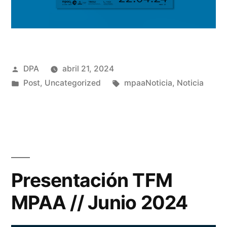
Publicado
DPA
abril 21, 2024
por
Publicado
Etiquetas:
Post
,
Uncategorized
mpaaNoticia
,
Noticia
en
Presentación TFM
MPAA // Junio 2024