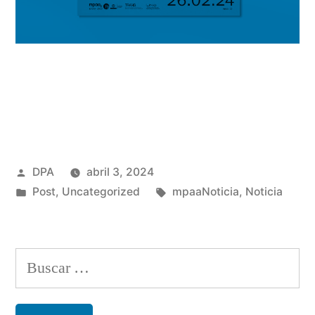
Publicado
DPA
abril 3, 2024
por
Publicado
Etiquetas:
Post
,
Uncategorized
mpaaNoticia
,
Noticia
en
Buscar: