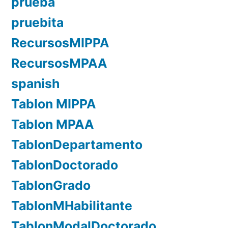
prueba
pruebita
RecursosMIPPA
RecursosMPAA
spanish
Tablon MIPPA
Tablon MPAA
TablonDepartamento
TablonDoctorado
TablonGrado
TablonMHabilitante
TablonModalDoctorado