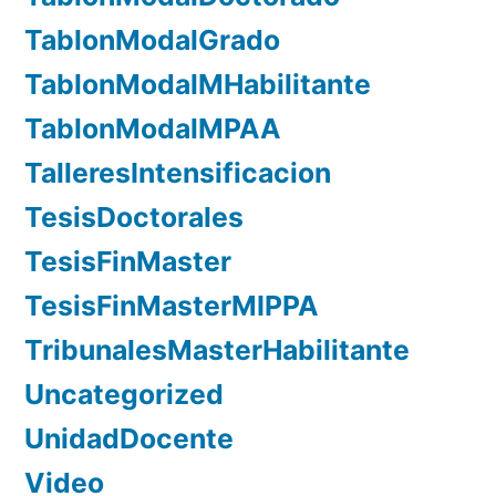
TablonModalGrado
TablonModalMHabilitante
TablonModalMPAA
TalleresIntensificacion
TesisDoctorales
TesisFinMaster
TesisFinMasterMIPPA
TribunalesMasterHabilitante
Uncategorized
UnidadDocente
Video