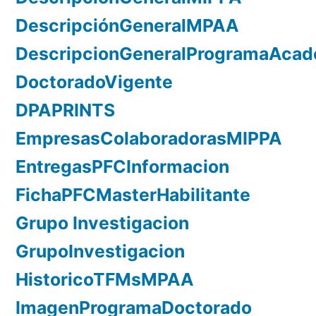
DescripciónGeneralMPAA
DescripcionGeneralProgramaAca
DoctoradoVigente
DPAPRINTS
EmpresasColaboradorasMIPPA
EntregasPFCInformacion
FichaPFCMasterHabilitante
Grupo Investigacion
GrupoInvestigacion
HistoricoTFMsMPAA
ImagenProgramaDoctorado