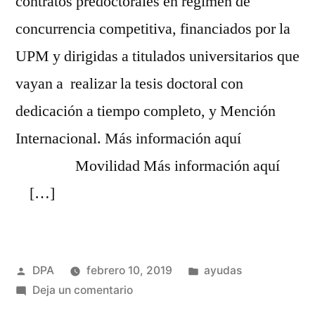
contratos predoctorales en régimen de
concurrencia competitiva, financiados por la
UPM y dirigidas a titulados universitarios que
vayan a realizar la tesis doctoral con
dedicación a tiempo completo, y Mención
Internacional. Más información aquí
Movilidad Más información aquí
[…]
Publicado
Publicado
DPA
febrero 10, 2019
ayudas
por
en
en
Deja un comentario
Ayudas