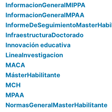
InformacionGeneralMIPPA
InformacionGeneralMPAA
InformeDeSeguimientoMasterHabil
InfraestructuraDoctorado
Innovación educativa
LineaInvestigacion
MACA
MásterHabilitante
MCH
MPAA
NormasGeneralMasterHabilitante