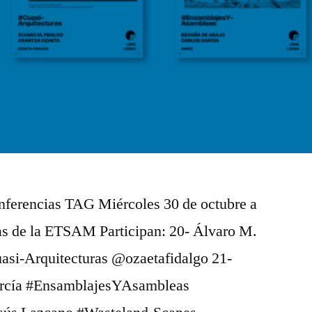
onferencias TAG Miércoles 30 de octubre a
ias de la ETSAM Participan: 20- Álvaro M.
asi-Arquitecturas @ozaetafidalgo 21-
arcía #EnsamblajesYAsambleas