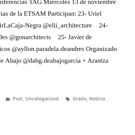
conferencias TAG Miércoles 13 de noviembre
cias de la ETSAM Participan: 23- Uriel
rirLaCaja-Negra @elii_architecture 24-
des @gonarchitects 25- Javier de
cos @ayllon.paradela.deandres Organizado
de Abajo @dabg.deabajogarcia + Arantza
Publicado
Etiquetas:
Post
,
Uncategorized
Grado
,
Noticia
en