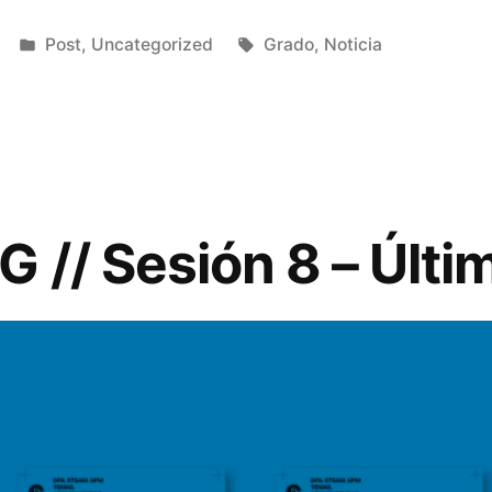
Publicado
Etiquetas:
Post
,
Uncategorized
Grado
,
Noticia
en
G // Sesión 8 – Últi