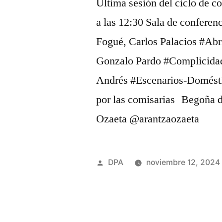
Última sesión del ciclo de 
a las 12:30 Sala de conferen
Fogué, Carlos Palacios #Ab
Gonzalo Pardo #Complicida
Andrés #Escenarios-Domésti
por las comisarias Begoña 
Ozaeta @arantzaozaeta
Publicado
DPA
noviembre 12, 2024
por