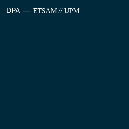
Saltar
DPA
ETSAM // UPM
al
contenido