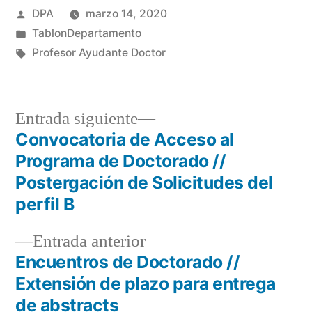
Publicado
DPA
marzo 14, 2020
por
Publicado
TablonDepartamento
en
Etiquetas:
Profesor Ayudante Doctor
Entrada
Entrada siguiente
siguiente:
Convocatoria de Acceso al
Navegación
Programa de Doctorado //
de
Postergación de Solicitudes del
perfil B
entradas
Entrada
Entrada anterior
anterior:
Encuentros de Doctorado //
Extensión de plazo para entrega
de abstracts