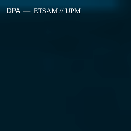
Saltar
DPA
ETSAM // UPM
al
contenido