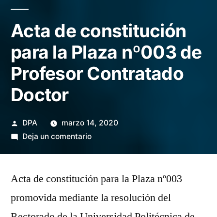
Acta de constitución
para la Plaza nº003 de
Profesor Contratado
Doctor
Publicado
DPA
marzo 14, 2020
por
en
Deja un comentario
Acta
de
Acta de constitución para la Plaza nº003
constitución
para
promovida mediante la resolución del
la
Rectorado de la Universidad Politécnica de