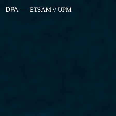
Saltar
DPA
ETSAM // UPM
al
contenido