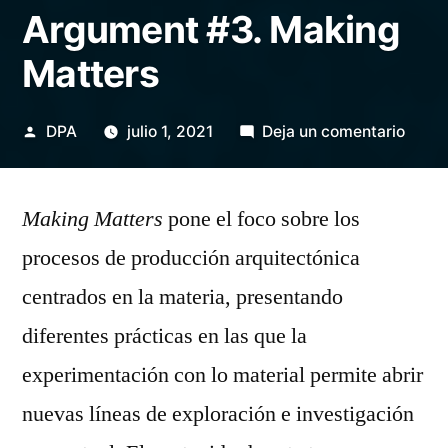
Argument #3. Making
Matters
Publicado
en
DPA
julio 1, 2021
Deja un comentario
por
Argu
#3.
Making Matters
pone el foco sobre los
Maki
Matte
procesos de producción arquitectónica
centrados en la materia, presentando
diferentes prácticas en las que la
experimentación con lo material permite abrir
nuevas líneas de exploración e investigación