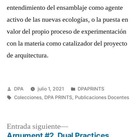
entendimiento del ensamblaje como agente
activo de las nuevas ecologías, o la puesta en
valor del propio proceso de experimentación
con la materia como catalizador del proyecto
de arquitectura.
Publicado
Publicado
DPA
julio 1, 2021
DPAPRINTS
por
Etiquetas:
en
Colecciones
,
DPA PRINTS
,
Publicaciones Docentes
Entrada
Entrada siguiente
siguiente:
Argument #2. Dual Practices