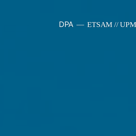
Saltar
al
DPA
ETSAM // UP
contenido