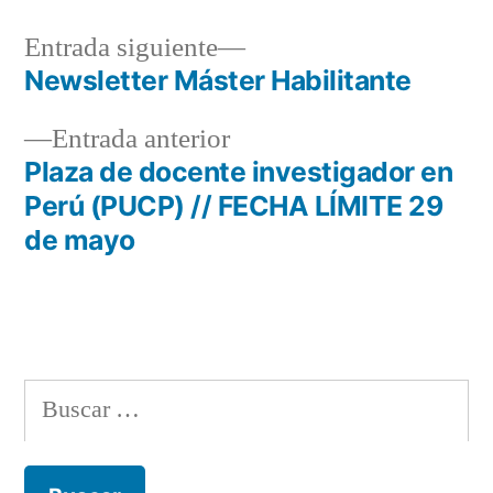
Entrada
Entrada siguiente
siguiente:
Newsletter Máster Habilitante
Navegación
Entrada
Entrada anterior
de
anterior:
Plaza de docente investigador en
entradas
Perú (PUCP) // FECHA LÍMITE 29
de mayo
Buscar: