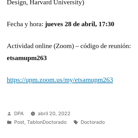
Design, Harvard University)
Fecha y hora:
jueves 28 de abril, 17:30
Actividad online (Zoom) – código de reunión:
etsamupm263
https://upm.zoom.us/my/etsamupm263
Publicado
DPA
abril 20, 2022
por
Publicado
Etiquetas:
Post
,
TablonDoctorado
Doctorado
en