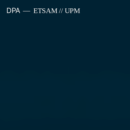
Saltar
DPA
ETSAM // UPM
al
contenido