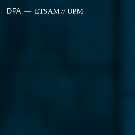
Saltar
DPA
ETSAM // UPM
al
contenido