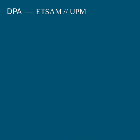
Saltar
DPA
ETSAM // UPM
al
contenido