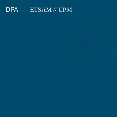
Saltar
DPA
ETSAM // UPM
al
contenido