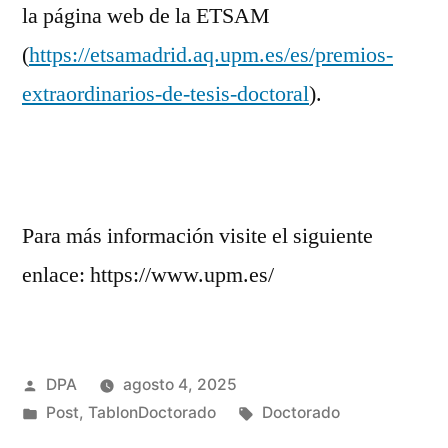
la página web de la ETSAM
(
https://etsamadrid.aq.upm.es/es/premios-
extraordinarios-de-tesis-doctoral
).
Para más información visite el siguiente
enlace: https://www.upm.es/
Publicado
DPA
agosto 4, 2025
por
Publicado
Etiquetas:
Post
,
TablonDoctorado
Doctorado
en