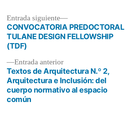
Entrada
Entrada siguiente
siguiente:
CONVOCATORIA PREDOCTORAL
Navegación
TULANE DESIGN FELLOWSHIP
de
(TDF)
entradas
Entrada
Entrada anterior
anterior:
Textos de Arquitectura N.º 2,
Arquitectura e Inclusión: del
cuerpo normativo al espacio
común