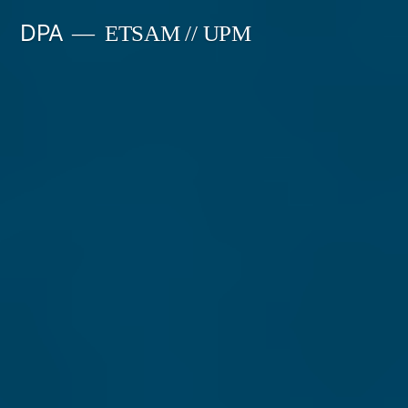
Saltar
DPA
ETSAM // UPM
al
contenido