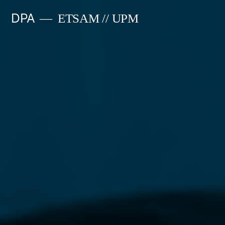
Saltar
DPA
ETSAM // UPM
al
contenido