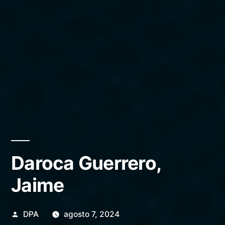
Daroca Guerrero,
Jaime
Publicado
DPA
agosto 7, 2024