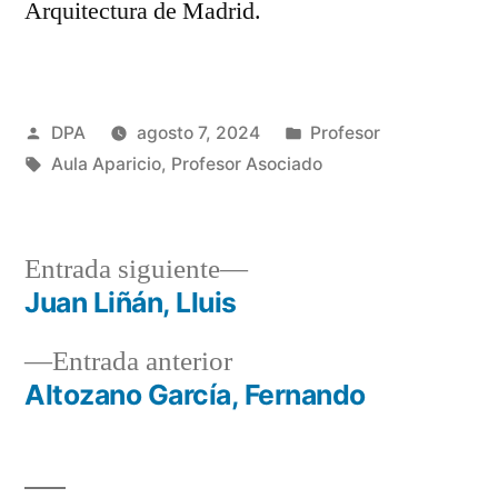
Arquitectura de Madrid.
Publicado
Publicado
DPA
agosto 7, 2024
Profesor
por
Etiquetas:
en
Aula Aparicio
,
Profesor Asociado
Entrada
Entrada siguiente
siguiente:
Juan Liñán, Lluis
Navegación
Entrada
Entrada anterior
de
anterior:
Altozano García, Fernando
entradas