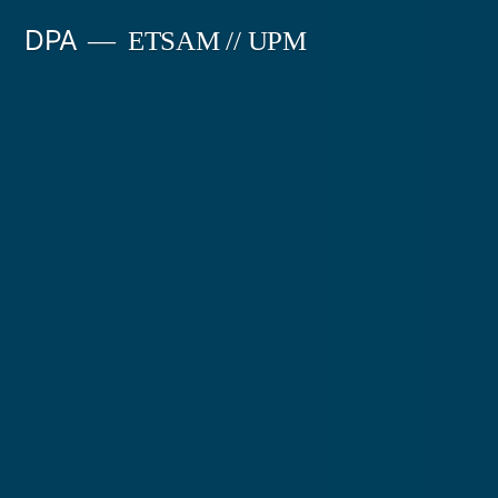
Saltar
DPA
ETSAM // UPM
al
contenido