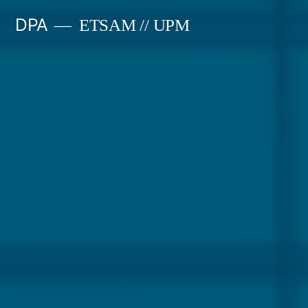
Saltar
DPA
ETSAM // UPM
al
contenido