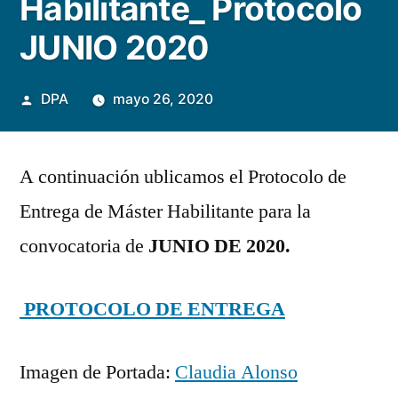
Habilitante_ Protocolo
JUNIO 2020
Publicado
DPA
mayo 26, 2020
por
A continuación ublicamos el Protocolo de
Entrega de Máster Habilitante para la
convocatoria de
JUNIO DE 2020
.
PROTOCOLO DE ENTREGA
Imagen de Portada:
Claudia Alonso