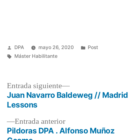
Publicado
Publicado
DPA
mayo 26, 2020
Post
por
Etiquetas:
en
Máster Habilitante
Entrada
Entrada siguiente
siguiente:
Juan Navarro Baldeweg // Madrid
Navegación
Lessons
de
Entrada
Entrada anterior
entradas
anterior:
Pildoras DPA . Alfonso Muñoz