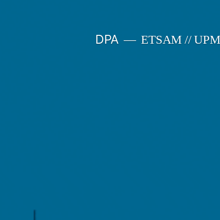
Saltar
al
DPA
ETSAM // UP
contenido