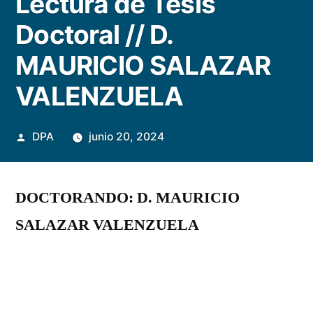
Lectura de Tesis
Doctoral // D.
MAURICIO SALAZAR
VALENZUELA
Publicado
DPA
junio 20, 2024
por
DOCTORANDO: D. MAURICIO
SALAZAR VALENZUELA