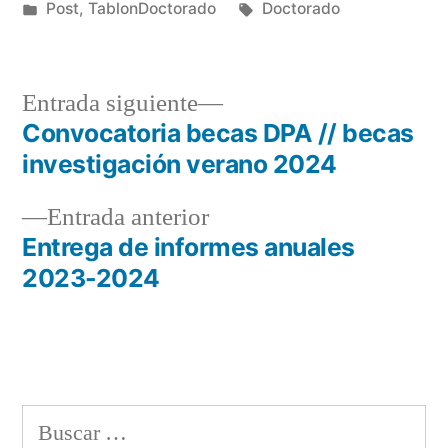
por
Publicado
Etiquetas:
Post
,
TablonDoctorado
Doctorado
en
Entrada
Entrada siguiente
siguiente:
Convocatoria becas DPA // becas
Navegación
investigación verano 2024
de
Entrada
Entrada anterior
entradas
anterior:
Entrega de informes anuales
2023-2024
Buscar: