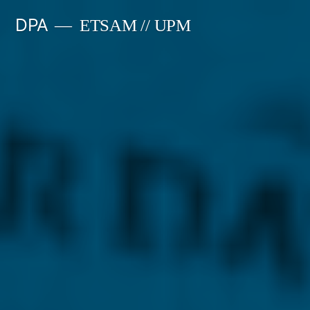
Saltar
DPA
ETSAM // UPM
al
contenido