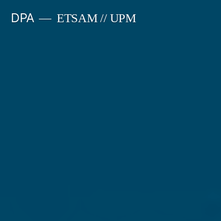
Saltar
DPA
ETSAM // UPM
al
contenido