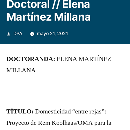
Doctoral // Elena
Martínez Millana
Publicado
DPA
mayo 21, 2021
por
DOCTORANDA:
ELENA MARTÍNEZ
MILLANA
TÍTULO:
Domesticidad “entre rejas”:
Proyecto de Rem Koolhaas/OMA para la