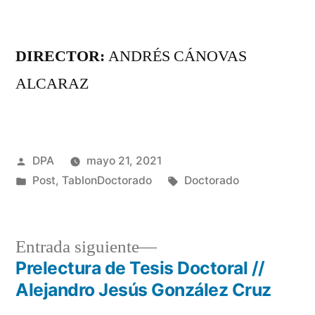
DIRECTOR:
ANDRÉS CÁNOVAS
ALCARAZ
Publicado
DPA
mayo 21, 2021
por
Publicado
Etiquetas:
Post
,
TablonDoctorado
Doctorado
en
Entrada
Entrada siguiente
siguiente:
Prelectura de Tesis Doctoral //
Navegación
Alejandro Jesús González Cruz
de