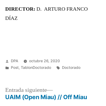
DIRECTOR:
D. ARTURO FRANCO
DÍAZ
Publicado
DPA
octubre 26, 2020
por
Publicado
Etiquetas:
Post
,
TablonDoctorado
Doctorado
en
Entrada
Entrada siguiente
siguiente:
UAIM (Open Miau) // Off Miau
Navegación