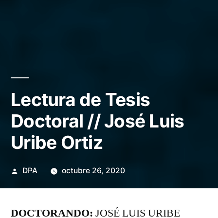
Lectura de Tesis
Doctoral // José Luis
Uribe Ortiz
Publicado
DPA
octubre 26, 2020
por
DOCTORANDO:
JOSÉ LUIS URIBE