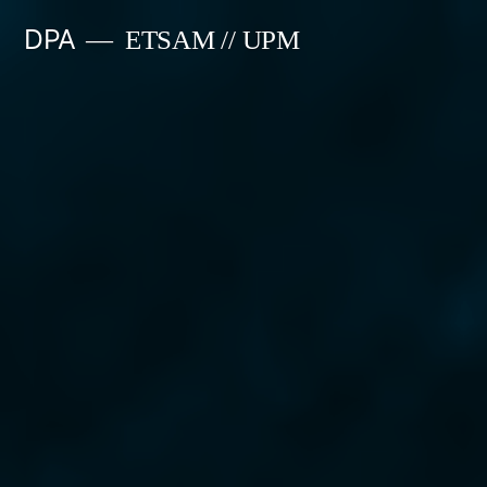
Saltar
DPA
ETSAM // UPM
al
contenido