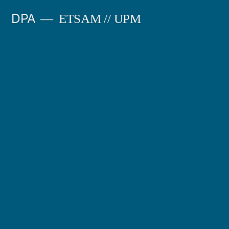
Saltar
DPA
ETSAM // UPM
al
contenido