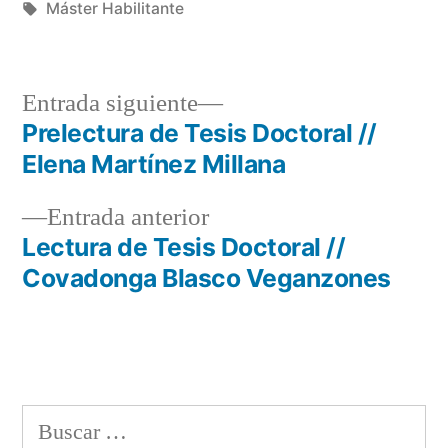
en
Etiquetas:
Máster Habilitante
Entrada
Entrada siguiente
siguiente:
Prelectura de Tesis Doctoral //
Navegación
Elena Martínez Millana
de
Entrada
Entrada anterior
entradas
anterior:
Lectura de Tesis Doctoral //
Covadonga Blasco Veganzones
Buscar: