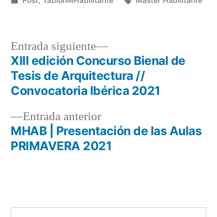
Post
,
TablonMHabilitante
Máster Habilitante
en
Entrada
Entrada siguiente
siguiente:
XIII edición Concurso Bienal de
Navegación
Tesis de Arquitectura //
de
Convocatoria Ibérica 2021
entradas
Entrada
Entrada anterior
anterior:
MHAB | Presentación de las Aulas
PRIMAVERA 2021
Buscar: