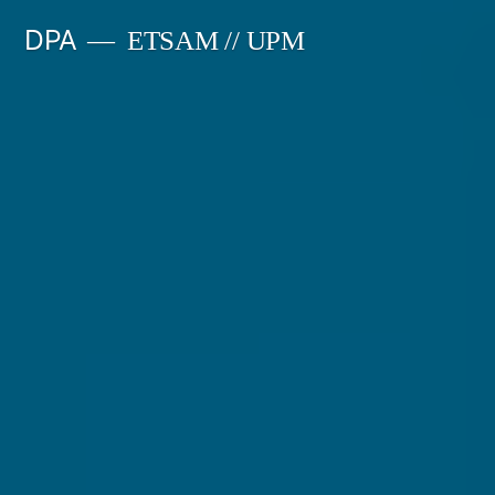
Saltar
DPA
ETSAM // UPM
al
contenido