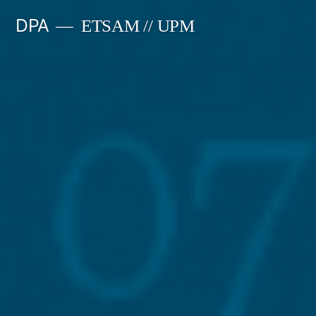
Saltar
DPA
ETSAM // UPM
al
contenido