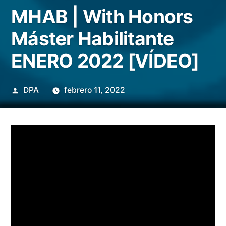
MHAB | With Honors
Máster Habilitante
ENERO 2022 [VÍDEO]
Publicado
DPA
febrero 11, 2022
por