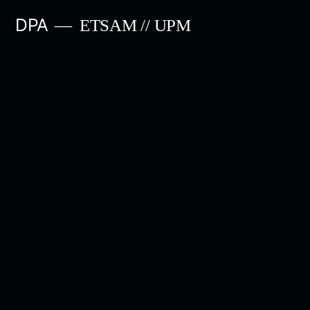
Saltar
DPA
ETSAM // UPM
al
contenido