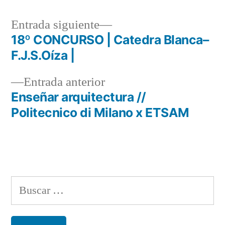
Entrada
Entrada siguiente
siguiente:
18º CONCURSO | Catedra Blanca–
Navegación
F.J.S.Oíza |
de
Entrada
Entrada anterior
entradas
anterior:
Enseñar arquitectura //
Politecnico di Milano x ETSAM
Buscar: