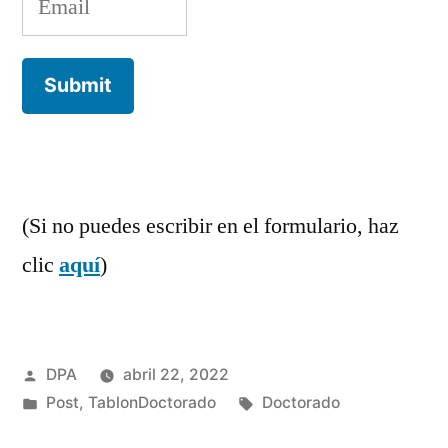
(Si no puedes escribir en el formulario, haz
clic
aquí
)
Publicado
DPA
abril 22, 2022
por
Publicado
Etiquetas:
Post
,
TablonDoctorado
Doctorado
en