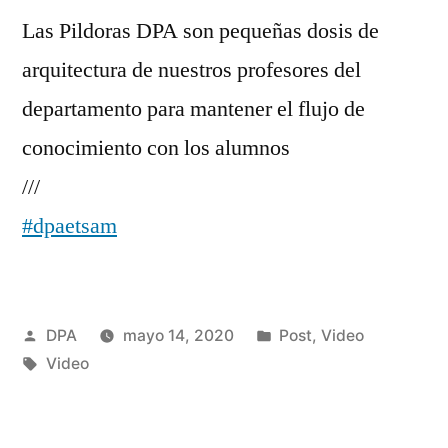
Las Pildoras DPA son pequeñas dosis de
arquitectura de nuestros profesores del
departamento para mantener el flujo de
conocimiento con los alumnos
///
#dpaetsam
Publicado
Publicado
DPA
mayo 14, 2020
Post
,
Video
por
Etiquetas:
en
Video