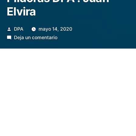
Elvira
Publicado
DPA
mayo 14, 2020
por
en
Deja un comentario
Pildoras DPA . Juan
Elvira