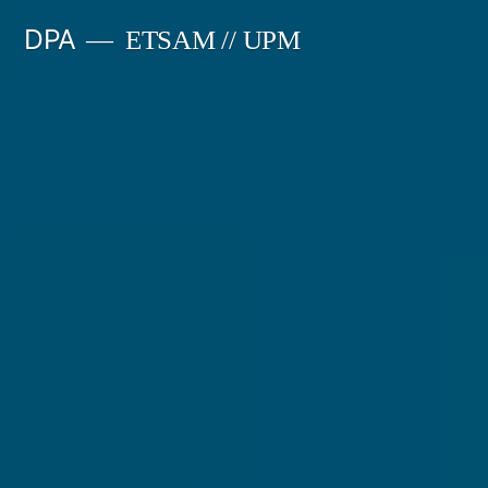
Saltar
DPA
ETSAM // UPM
al
contenido