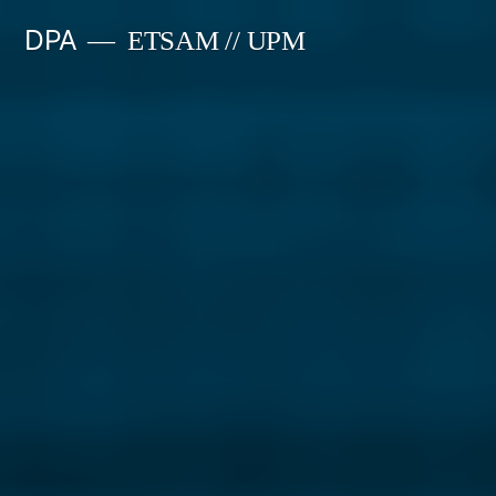
Saltar
DPA
ETSAM // UPM
al
contenido