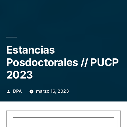
Estancias
Posdoctorales // PUCP
2023
Publicado
DPA
marzo 16, 2023
por