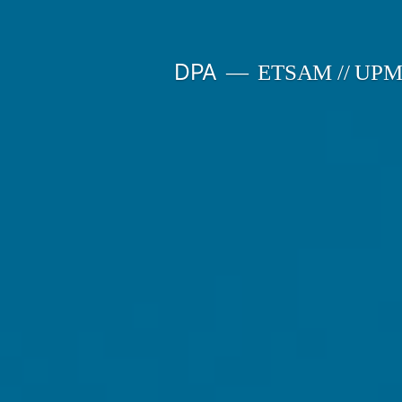
Saltar
al
DPA
ETSAM // UP
contenido