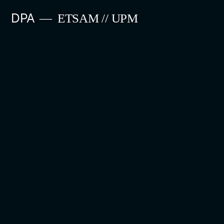
Saltar
DPA
ETSAM // UPM
al
contenido