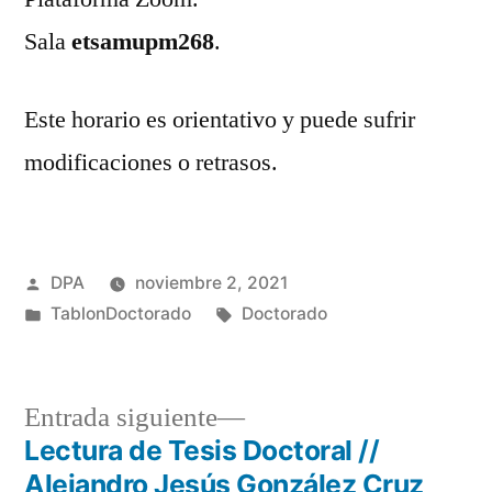
Sala
etsamupm268
.
Este horario es orientativo y puede sufrir
modificaciones o retrasos.
Publicado
DPA
noviembre 2, 2021
por
Publicado
Etiquetas:
TablonDoctorado
Doctorado
en
Entrada
Entrada siguiente
siguiente:
Lectura de Tesis Doctoral //
Navegación
Alejandro Jesús González Cruz