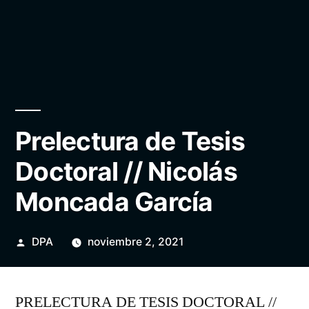
Prelectura de Tesis
Doctoral // Nicolás
Moncada García
Publicado
DPA
noviembre 2, 2021
por
PRELECTURA DE TESIS DOCTORAL //