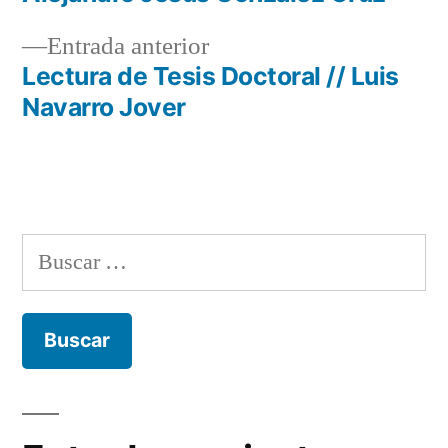
de
Entrada
Entrada anterior
entradas
anterior:
Lectura de Tesis Doctoral // Luis
Navarro Jover
Buscar: