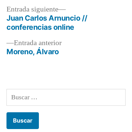
Entrada
Entrada siguiente
siguiente:
Juan Carlos Arnuncio //
Navegación
conferencias online
de
Entrada
Entrada anterior
entradas
anterior:
Moreno, Álvaro
Buscar: