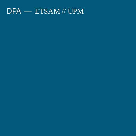
Saltar
DPA
ETSAM // UPM
al
contenido