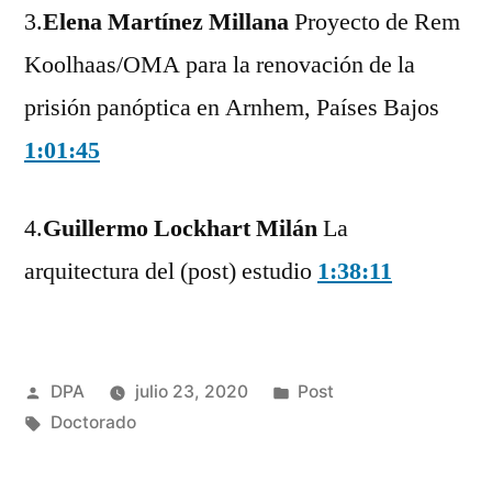
3.
Elena Martínez Millana
Proyecto de Rem
Koolhaas/OMA para la renovación de la
prisión panóptica en Arnhem, Países Bajos
1:01:45
4.
Guillermo Lockhart Milán
La
arquitectura del (post) estudio
1:38:11
Publicado
Publicado
DPA
julio 23, 2020
Post
por
Etiquetas:
en
Doctorado