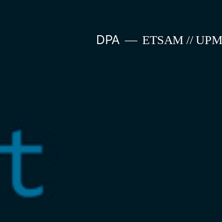
Saltar
al
DPA
ETSAM // UP
contenido