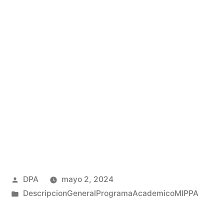
Publicado
DPA
mayo 2, 2024
por
Publicado
DescripcionGeneralProgramaAcademicoMIPPA
en