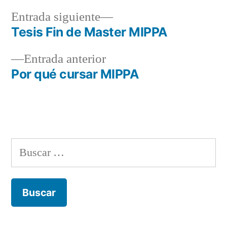
Entrada
Entrada siguiente
siguiente:
Tesis Fin de Master MIPPA
Navegación
Entrada
Entrada anterior
de
anterior:
Por qué cursar MIPPA
entradas
Buscar: