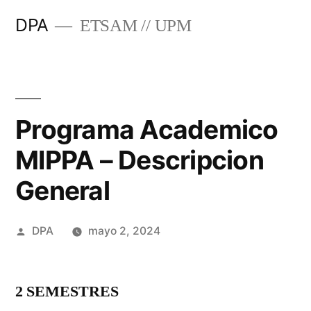
Saltar
DPA
ETSAM // UPM
al
contenido
Programa Academico
MIPPA – Descripcion
General
Publicado
DPA
mayo 2, 2024
por
2 SEMESTRES