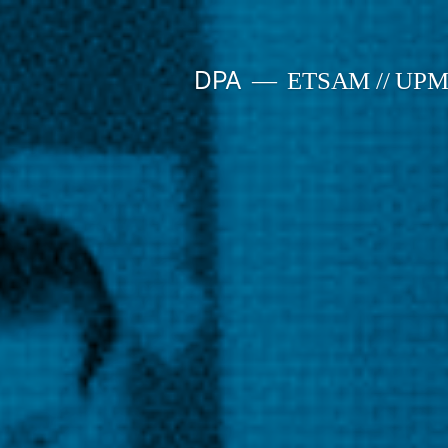
Saltar
al
DPA
ETSAM // UP
contenido