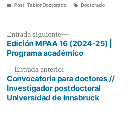
por
Publicado
Etiquetas:
Post
,
TablonDoctorado
Doctorado
en
Entrada
Entrada siguiente
siguiente:
Edición MPAA 16 (2024-25) |
Navegación
Programa académico
de
Entrada
Entrada anterior
entradas
anterior:
Convocatoria para doctores //
Investigador postdoctoral
Universidad de Innsbruck