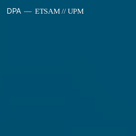
Saltar
DPA
ETSAM // UPM
al
contenido