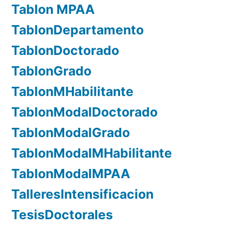
Tablon MPAA
TablonDepartamento
TablonDoctorado
TablonGrado
TablonMHabilitante
TablonModalDoctorado
TablonModalGrado
TablonModalMHabilitante
TablonModalMPAA
TalleresIntensificacion
TesisDoctorales