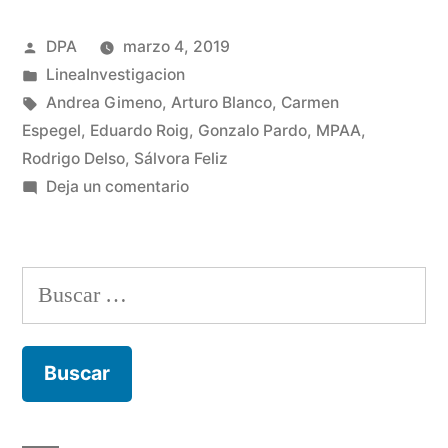
Publicado
DPA
marzo 4, 2019
por
Publicado
LineaInvestigacion
en
Etiquetas:
Andrea Gimeno
,
Arturo Blanco
,
Carmen
Espegel
,
Eduardo Roig
,
Gonzalo Pardo
,
MPAA
,
Rodrigo Delso
,
Sálvora Feliz
en
Deja un comentario
MPAA
10
|
Buscar:
Línea#01
Updating
Home