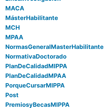
MACA
MásterHabilitante
MCH
MPAA
NormasGeneralMasterHabilitante
NormativaDoctorado
PlanDeCalidadMIPPA
PlanDeCalidadMPAA
PorqueCursarMIPPA
Post
PremiosyBecasMIPPA