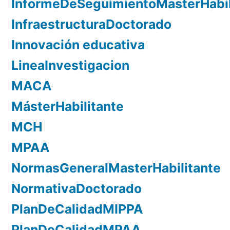
InformeDeSeguimientoMasterHabil
InfraestructuraDoctorado
Innovación educativa
LineaInvestigacion
MACA
MásterHabilitante
MCH
MPAA
NormasGeneralMasterHabilitante
NormativaDoctorado
PlanDeCalidadMIPPA
PlanDeCalidadMPAA