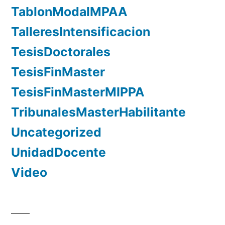
TablonModalMPAA
TalleresIntensificacion
TesisDoctorales
TesisFinMaster
TesisFinMasterMIPPA
TribunalesMasterHabilitante
Uncategorized
UnidadDocente
Video