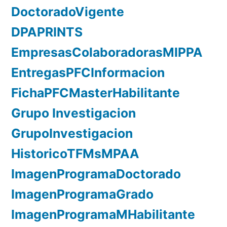
DoctoradoVigente
DPAPRINTS
EmpresasColaboradorasMIPPA
EntregasPFCInformacion
FichaPFCMasterHabilitante
Grupo Investigacion
GrupoInvestigacion
HistoricoTFMsMPAA
ImagenProgramaDoctorado
ImagenProgramaGrado
ImagenProgramaMHabilitante