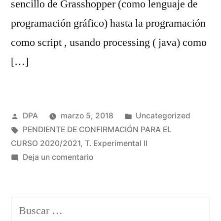
sencillo de Grasshopper (como lenguaje de
programación gráfico) hasta la programación
como script , usando processing ( java) como
[…]
Publicado
Publicado
DPA
marzo 5, 2018
Uncategorized
por
Etiquetas:
en
PENDIENTE DE CONFIRMACIÓN PARA EL
CURSO 2020/2021
,
T. Experimental II
en
Deja un comentario
Proyectos
de
arquitectura
Buscar:
paramétrica