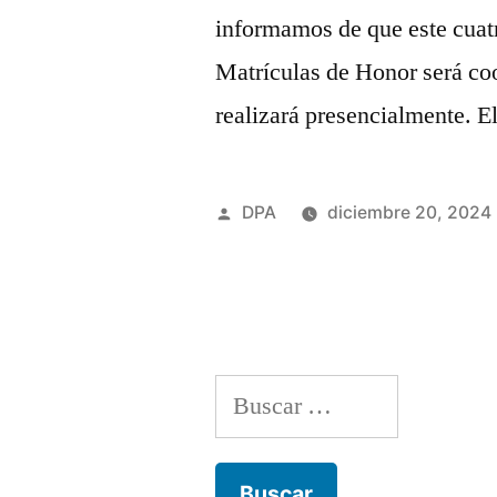
informamos de que este cuatr
Matrículas de Honor será coo
realizará presencialmente. E
Publicado
DPA
diciembre 20, 2024
por
Buscar: