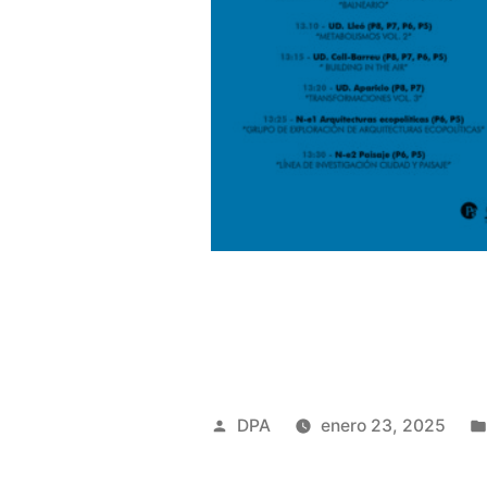
Publicado
DPA
enero 23, 2025
por