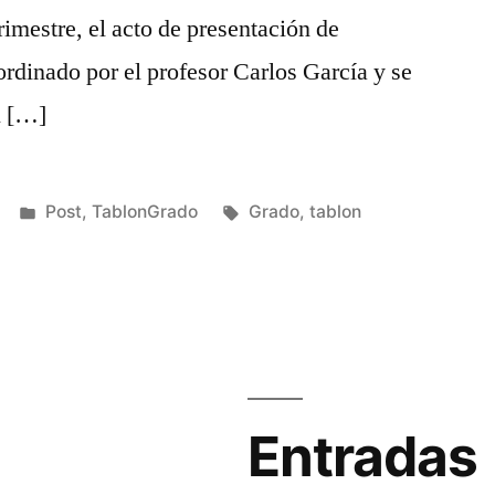
imestre, el acto de presentación de
rdinado por el profesor Carlos García y se
l […]
Publicado
Etiquetas:
Post
,
TablonGrado
Grado
,
tablon
en
Entradas