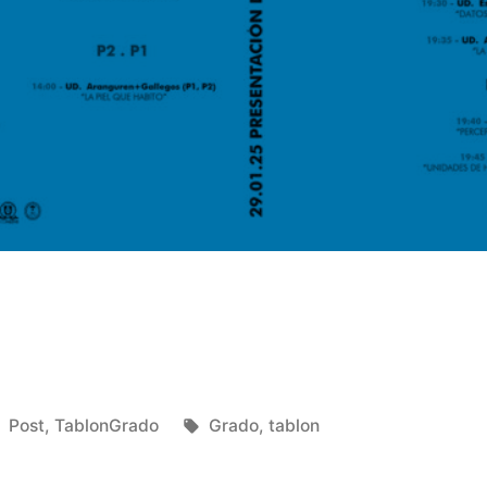
Publicado
Etiquetas:
Post
,
TablonGrado
Grado
,
tablon
en