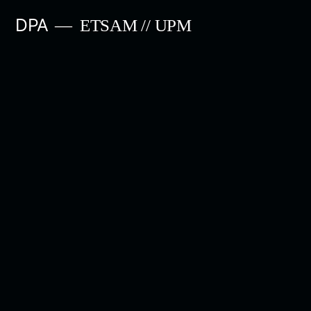
Saltar
DPA
ETSAM // UPM
al
contenido