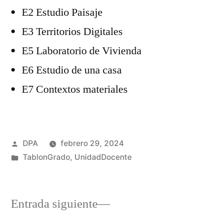
E2 Estudio Paisaje
E3 Territorios Digitales
E5 Laboratorio de Vivienda
E6 Estudio de una casa
E7 Contextos materiales
Publicado
DPA
febrero 29, 2024
por
Publicado
TablonGrado
,
UnidadDocente
en
Entrada
Entrada siguiente
siguiente:
.