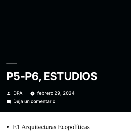
P5-P6, ESTUDIOS
Publicado
DPA
febrero 29, 2024
por
en
Deja un comentario
P5-
P6,
E1 Arquitecturas Ecopolíticas
ESTUDIOS