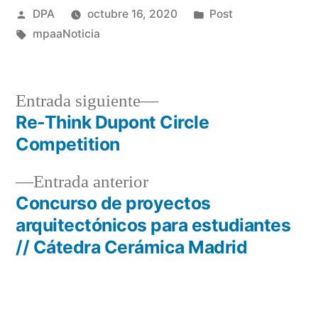
Publicado
Publicado
DPA
octubre 16, 2020
Post
por
Etiquetas:
en
mpaaNoticia
Entrada
Entrada siguiente
siguiente:
Re-Think Dupont Circle
Navegación
Competition
de
Entrada
Entrada anterior
entradas
anterior:
Concurso de proyectos
arquitectónicos para estudiantes
// Cátedra Cerámica Madrid