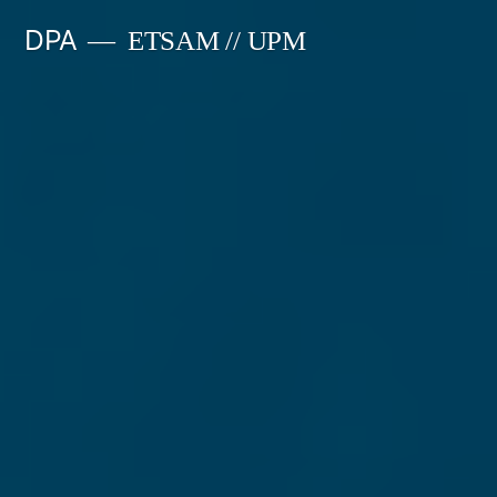
Saltar
DPA
ETSAM // UPM
al
contenido