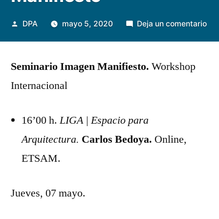
Publicado
en
DPA
mayo 5, 2020
Deja un comentario
por
Car
Be
Seminario Imagen Manifiesto.
Workshop
//
Sem
Internacional
Im
Man
16’00 h.
LIGA | Espacio para
Arquitectura.
Carlos Bedoya.
Online,
ETSAM.
Jueves, 07 mayo.