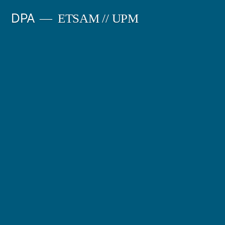
Saltar
DPA
ETSAM // UPM
al
contenido