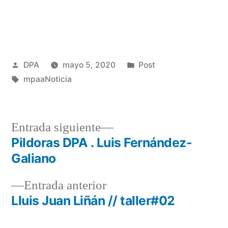
Publicado
Publicado
DPA
mayo 5, 2020
Post
por
Etiquetas:
en
mpaaNoticia
Entrada
Entrada siguiente
siguiente:
Pildoras DPA . Luis Fernández-
Navegación
Galiano
de
Entrada
Entrada anterior
entradas
anterior:
Lluis Juan Liñán // taller#02