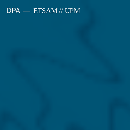
Saltar
DPA
ETSAM // UPM
al
contenido