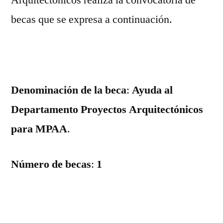
Arquitectónicos realiza la convocatoria de
MP
becas que se expresa a continuación.
20
20
Denominación de la beca
:
Ayuda al
Departamento Proyectos Arquitectónicos
para MPAA
.
Número de becas
:
1