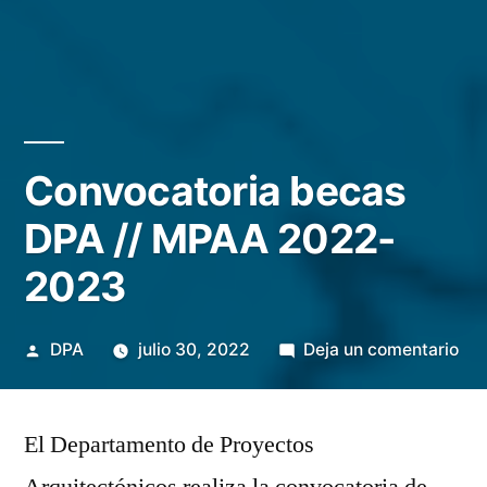
Convocatoria becas
DPA // MPAA 2022-
2023
Publicado
en
DPA
julio 30, 2022
Deja un comentario
por
Con
be
El Departamento de Proyectos
DP
//