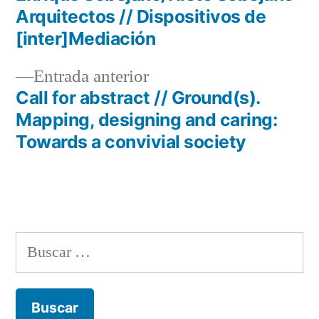
Navegación
Arquitectos // Dispositivos de
de
[inter]Mediación
entradas
Entrada
Entrada anterior
anterior:
Call for abstract // Ground(s).
Mapping, designing and caring:
Towards a convivial society
Buscar: