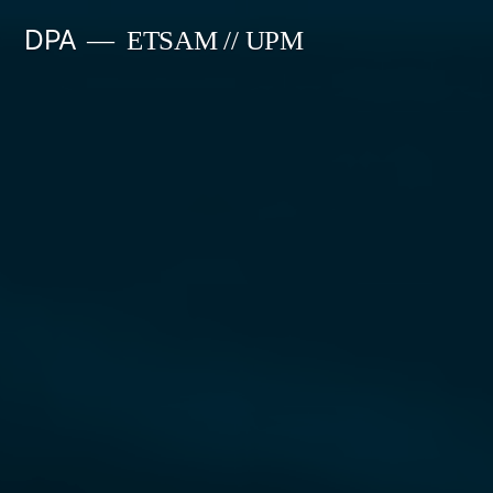
Saltar
DPA
ETSAM // UPM
al
contenido