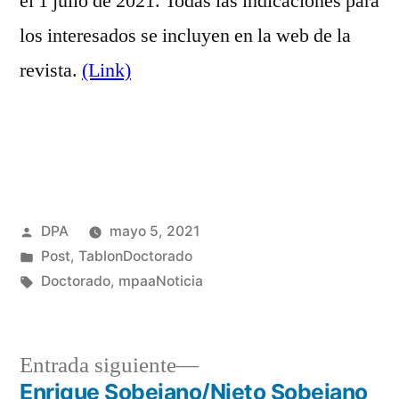
el 1 julio de 2021. Todas las indicaciones para
los interesados se incluyen en la web de la
revista.
(Link)
Publicado
DPA
mayo 5, 2021
por
Publicado
Post
,
TablonDoctorado
en
Etiquetas:
Doctorado
,
mpaaNoticia
Entrada
Entrada siguiente
siguiente:
Enrique Sobejano/Nieto Sobejano