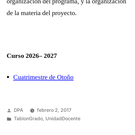
organización del programa, y la organización
de la materia del proyecto.
Curso 2026– 2027
Cuatrimestre de Otoño
Publicado
DPA
febrero 2, 2017
por
Publicado
TablonGrado
,
UnidadDocente
en