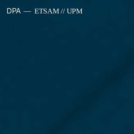
Saltar
DPA
ETSAM // UPM
al
contenido