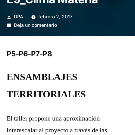
Publicado
DPA
febrero 2, 2017
por
en
Deja un comentario
E9_Clima
Materia
P5-P6-P7-P8
ENSAMBLAJES
TERRITORIALES
El taller propone una aproximación
interescalar al proyecto a través de las