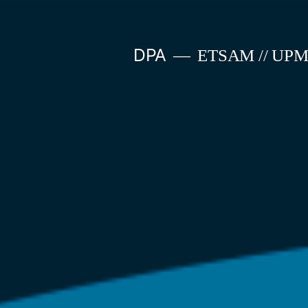
Saltar
al
DPA
ETSAM // UP
contenido