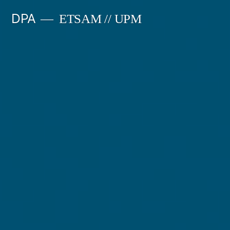
Saltar
DPA
ETSAM // UPM
al
contenido