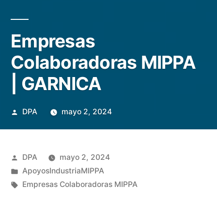
Empresas
Colaboradoras MIPPA
| GARNICA
Publicado
DPA
mayo 2, 2024
por
Publicado
DPA
mayo 2, 2024
por
Publicado
ApoyosIndustriaMIPPA
en
Etiquetas:
Empresas Colaboradoras MIPPA