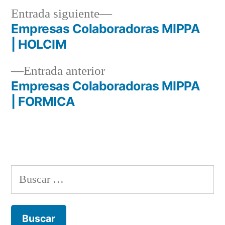
Entrada
Entrada siguiente
siguiente:
Empresas Colaboradoras MIPPA
Navegación
| HOLCIM
de
Entrada
Entrada anterior
entradas
anterior:
Empresas Colaboradoras MIPPA
| FORMICA
Buscar: